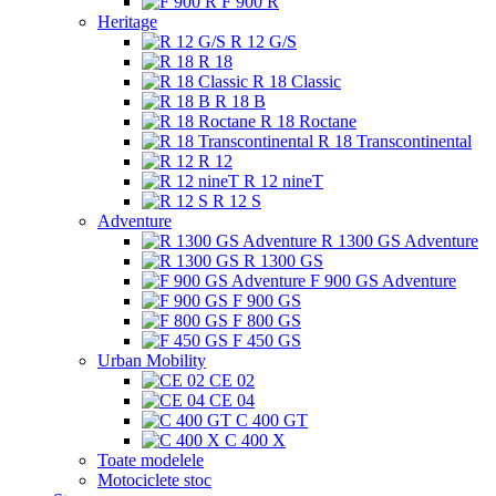
F 900 R
Heritage
R 12 G/S
R 18
R 18 Classic
R 18 B
R 18 Roctane
R 18 Transcontinental
R 12
R 12 nineT
R 12 S
Adventure
R 1300 GS Adventure
R 1300 GS
F 900 GS Adventure
F 900 GS
F 800 GS
F 450 GS
Urban Mobility
CE 02
CE 04
C 400 GT
C 400 X
Toate modelele
Motociclete stoc