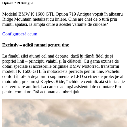
Option 719 Antigua
Modelul BMW K 1600 GTL Option 719 Antigua vopsit în albastru
Ridge Mountain metalizat cu liniere. Cine are chef de o tură prin
munții apalași, la simpla citire a acestei variante de culoare?
Configurează acum
Exclusiv – adică numai pentru tine
La finalul zilei ajungi cel mai departe, dacă îți rămâi fidel ție și
propriei linii – principiu valabil și în călătorii. Cu gama extinsă de
dotări speciale și accesoriile originale
BMW Motorrad,
transformi
modelul
K 1600 GTL
în motocicleta perfectă pentru tine. Pachetul
confort îți oferă deja faruri suplimentare LED și etrier de protecție al
motorului, precum și Keyless Ride, închidere centralizată și instalație
de avertizare antifurt. La care se adaugă asistentul de comutare Pro
pentru comutare fără acționarea ambreiajului.