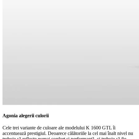
Agonia alegerii culorii
Cele trei variante de culoare ale modelului K 1600 GTL îi
accentuează prestigiul. Deoarece călătoriile la cel mai înalt nivel nu
trebuie să reflecte numai confort și performanță, ci trebuie să fie