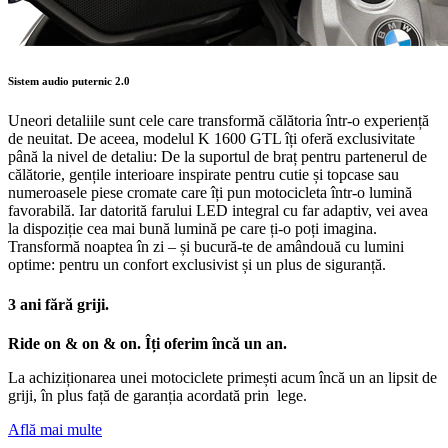
Sistem audio puternic 2.0
Uneori detaliile sunt cele care transformă călătoria într-o experiență
de neuitat. De aceea, modelul
K 1600 GTL
îți oferă exclusivitate
până la nivel de detaliu: De la suportul de braț pentru partenerul de
călătorie, gențile interioare inspirate pentru cutie și topcase sau
numeroasele piese cromate care îți pun motocicleta într-o lumină
favorabilă. Iar datorită farului LED integral cu far adaptiv, vei avea
la dispoziție cea mai bună lumină pe care ți-o poți imagina.
Transformă noaptea în zi – și bucură-te de amândouă cu lumini
optime: pentru un confort exclusivist și un plus de siguranță.
3 ani fără griji.
Ride on & on & on. Îți oferim încă un an.
La achiziționarea unei motociclete primești acum încă un an lipsit de
griji, în plus față de garanția acordată prin lege.
Află mai multe