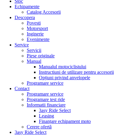
Stoc
Echipamente
Catalog Accesorii
Descopera
Povesti
Motorsport
Inginerie
Evenimente
Service
Servicii
Piese originale
Manual
Manualul motociclistului
Instructiuni de utilizare pentru accesorii
Opțiuni privind anvelopele
Programare service
Contact
Programare service
Programare test ride
Informatii financiare
3asy Ride Select
Leasing
Finanțare echipament moto
Cerere ofertă
3asy Ride Select