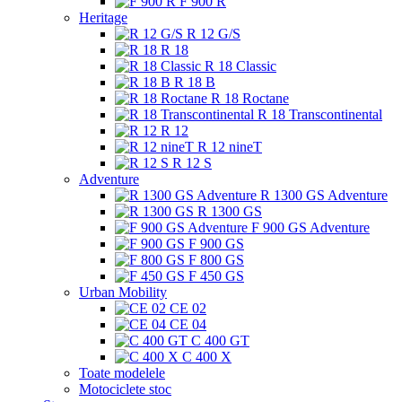
F 900 R
Heritage
R 12 G/S
R 18
R 18 Classic
R 18 B
R 18 Roctane
R 18 Transcontinental
R 12
R 12 nineT
R 12 S
Adventure
R 1300 GS Adventure
R 1300 GS
F 900 GS Adventure
F 900 GS
F 800 GS
F 450 GS
Urban Mobility
CE 02
CE 04
C 400 GT
C 400 X
Toate modelele
Motociclete stoc