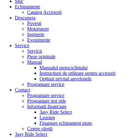
Stoc
Echipamente
Catalog Accesorii
Descopera
Povesti
Motorsport
Inginerie
Evenimente
Service
Servicii
Piese originale
Manual
Manualul motociclistului
Instructiuni de utilizare pentru accesorii
Opțiuni privind anvelopele
Programare service
Contact
Programare service
Programare test ride
Informatii financiare
3asy Ride Select
Leasing
Finanțare echipament moto
Cerere ofertă
3asy Ride Select